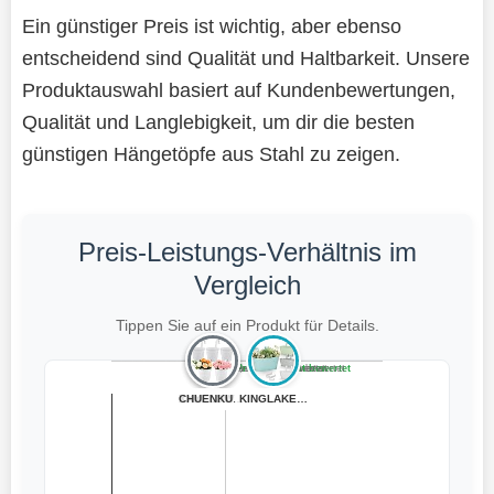
Ein günstiger Preis ist wichtig, aber ebenso
entscheidend sind Qualität und Haltbarkeit. Unsere
Produktauswahl basiert auf Kundenbewertungen,
Qualität und Langlebigkeit, um dir die besten
günstigen Hängetöpfe aus Stahl zu zeigen.
Preis-Leistungs-Verhältnis im
Vergleich
Tippen Sie auf ein Produkt für Details.
Teuer, schlecht bewertet
Preiswert, schlecht bewertet
Teuer, gut bewertet
Preiswert, gut bewertet
CHUENKUK 5er Se...
XXXFLOWER Metal...
Homeuouz 25cm S...
dobar® Metall-H...
KINGLAKE 4 Stüc...