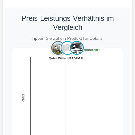
Preis-Leistungs-Verhältnis im
Vergleich
Tippen Sie auf ein Produkt für Details.
Teuer, schlecht bewertet
Preiswert, schlecht bewertet
Teuer, gut bewertet
Preiswert, gut bewertet
Hawthyhome Pavi...
Quictent Pavill...
Wiltec Pavillon...
LEADZM Pavillon...
← Preis