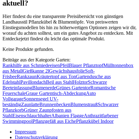
aktuell?
Hier findest du eine transparente Preisübersicht von günstigen
Landhausstil Pflanzkübel & Blumentöpfe. Von preiswerten
Einstiegsmodellen bis hin zu höherwertigen Optionen zeigen wir dir,
worauf du achten solltest, um ein gutes Angebot zu entdecken. Mit
Entdeckejetzt findest du leicht das optimale Produkt.
Keine Produkte gefunden.
Beiträge aus der Kategorie Garten:
Rankhilfe aus Schmiedeeisen
Pfeil
Blauer Pflanztopf
Mülltonnenbox
aus Metall
Gießkanne 2l
Gewächshausfolie
Soft-
Frisbee
Rankzaun
Kräutertopf aus Ton
Gartendusche aus
Edelstahl
Pavillondach
Beil aus Stahl
Holztor
Schwarze
Beeteinfassung
Blumenerde
Grünes Gartentor
Romantische
Feuerschale
Graue Gartentisch-Abdeckung
Auto
Vollgarage
Sonnensegel UV-
beständig
Zaunlatte
Brunnenbecken
Blumenstrauß
Schwarzer
Pflanzkorb
Grüner Zaunpfosten aus
Stahl
Eisenschlauchhalter
Albanien Flagge
Anthrazitfarbener
Swimmingpool
Pflanzgefäß aus Eiche
Pflanzkübel Indoor
Impressum
Datenschutzerklärung