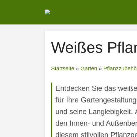
Zum
Inhalt
springen
Weißes Pfla
Startseite
»
Garten
»
Pflanzzubehö
Entdecken Sie das weiße
für Ihre Gartengestaltun
und seine Langlebigkeit. 
den Innen- und Außenbere
diesem stilvollen Pflanz