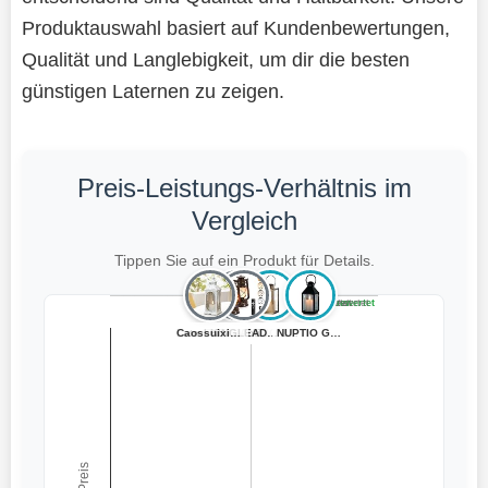
Produktauswahl basiert auf Kundenbewertungen,
Qualität und Langlebigkeit, um dir die besten
günstigen Laternen zu zeigen.
Preis-Leistungs-Verhältnis im
Vergleich
Tippen Sie auf ein Produkt für Details.
Teuer, schlecht bewertet
Preiswert, schlecht bewertet
Teuer, gut bewertet
Preiswert, gut bewertet
Laterne 9,5 x 1...
Caossuixin Late...
EMOS Antike Lat...
KINGLEAD LED Vi...
NUPTIO Laterne ...
NUPTIO Laterne ...
NUPTIO Grablate...
← Preis