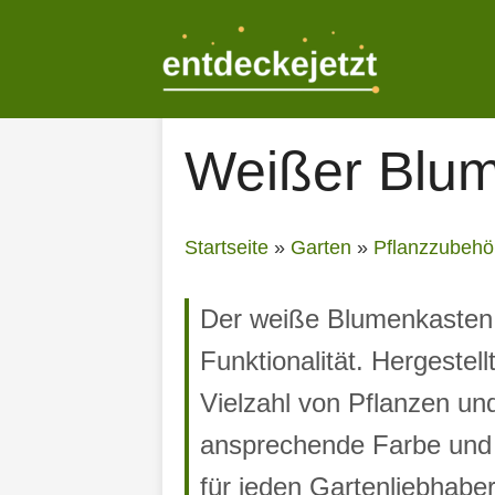
Zum
Inhalt
springen
Weißer Blum
Startseite
»
Garten
»
Pflanzzubehö
Der weiße Blumenkasten 
Funktionalität. Hergestell
Vielzahl von Pflanzen un
ansprechende Farbe und 
für jeden Gartenliebhaber