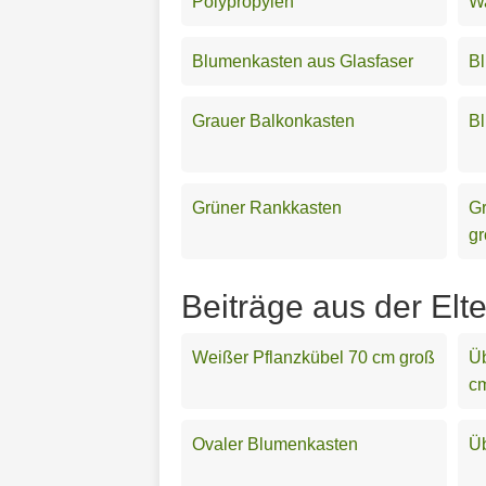
Polypropylen
W
Blumenkasten aus Glasfaser
B
Grauer Balkonkasten
B
Grüner Rankkasten
G
g
Beiträge aus der Elt
Weißer Pflanzkübel 70 cm groß
Üb
c
Ovaler Blumenkasten
Üb