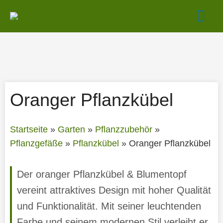
Zum
Hau
Inhalt
springen
Oranger Pflanzkübel
Startseite
»
Garten
»
Pflanzzubehör
»
Pflanzgefäße
»
Pflanzkübel
»
Oranger Pflanzkübel
Der oranger Pflanzkübel & Blumentopf
vereint attraktives Design mit hoher Qualität
und Funktionalität. Mit seiner leuchtenden
Farbe und seinem modernen Stil verleiht er