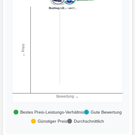
Insektenvernich...
Insektenvernich...
YFFU Insektenve...
H+H Insektenver...
Buzbug LED Inse...
Buzbug LED Inse...
seenlast Insekt...
← Preis
Bewertung →
Bestes Preis-Leistungs-Verhältnis
Gute Bewertung
Günstiger Preis
Durchschnittlich