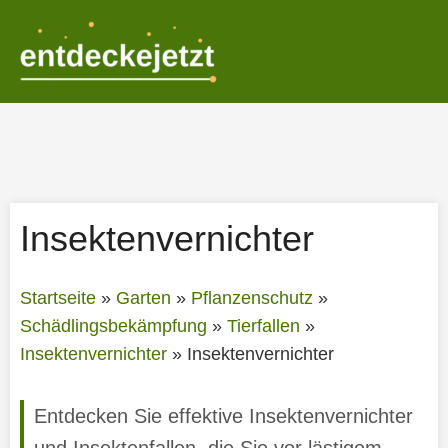
Zum
Inhalt
springen
Insektenvernichter
Startseite
»
Garten
»
Pflanzenschutz
»
Schädlingsbekämpfung
»
Tierfallen
»
Insektenvernichter
»
Insektenvernichter
Entdecken Sie effektive Insektenvernichter
und Insektenfallen, die Sie vor lästigem