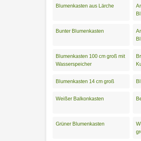
Blumenkasten aus Lärche
An
B
Bunter Blumenkasten
An
B
Blumenkasten 100 cm groß mit
B
Wasserspeicher
Ku
Blumenkasten 14 cm groß
Bl
Weißer Balkonkasten
B
Grüner Blumenkasten
W
g