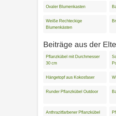
Ovaler Blumenkasten
Ba
Weiße Rechteckige
Br
Blumenkästen
Beiträge aus der Elt
Pflanzkübel mit Durchmesser
Sc
30 cm
Po
Hängetopf aus Kokosfaser
We
Runder Pflanzkübel Outdoor
Ba
Anthrazitfarbener Pflanzkübel
Pf