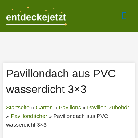
Zum
Hau
Inhalt
springen
Pavillondach aus PVC
wasserdicht 3×3
Startseite
»
Garten
»
Pavillons
»
Pavillon-Zubehör
»
Pavillondächer
»
Pavillondach aus PVC
wasserdicht 3×3