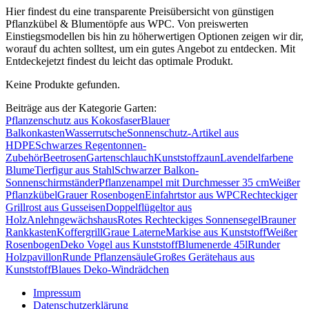
Hier findest du eine transparente Preisübersicht von günstigen
Pflanzkübel & Blumentöpfe aus WPC. Von preiswerten
Einstiegsmodellen bis hin zu höherwertigen Optionen zeigen wir dir,
worauf du achten solltest, um ein gutes Angebot zu entdecken. Mit
Entdeckejetzt findest du leicht das optimale Produkt.
Keine Produkte gefunden.
Beiträge aus der Kategorie Garten:
Pflanzenschutz aus Kokosfaser
Blauer
Balkonkasten
Wasserrutsche
Sonnenschutz-Artikel aus
HDPE
Schwarzes Regentonnen-
Zubehör
Beetrosen
Gartenschlauch
Kunststoffzaun
Lavendelfarbene
Blume
Tierfigur aus Stahl
Schwarzer Balkon-
Sonnenschirmständer
Pflanzenampel mit Durchmesser 35 cm
Weißer
Pflanzkübel
Grauer Rosenbogen
Einfahrtstor aus WPC
Rechteckiger
Grillrost aus Gusseisen
Doppelflügeltor aus
Holz
Anlehngewächshaus
Rotes Rechteckiges Sonnensegel
Brauner
Rankkasten
Koffergrill
Graue Laterne
Markise aus Kunststoff
Weißer
Rosenbogen
Deko Vogel aus Kunststoff
Blumenerde 45l
Runder
Holzpavillon
Runde Pflanzensäule
Großes Gerätehaus aus
Kunststoff
Blaues Deko-Windrädchen
Impressum
Datenschutzerklärung