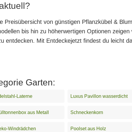
ktuell?
nte Preisübersicht von günstigen Pflanzkübel & Bl
odellen bis hin zu höherwertigen Optionen zeigen w
zu entdecken. Mit Entdeckejetzt findest du leicht d
egorie Garten:
elstahl-Laterne
Luxus Pavillon wasserdicht
lltonnenbox aus Metall
Schneckenkorn
eko-Windrädchen
Poolset aus Holz