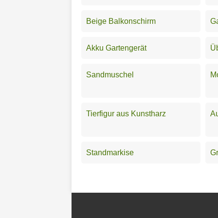
Beige Balkonschirm
Ga
Akku Gartengerät
Üb
Sandmuschel
M
Tierfigur aus Kunstharz
Au
Standmarkise
G