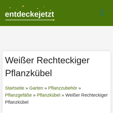
Zum
Hau
Inhalt
springen
Weißer Rechteckiger
Pflanzkübel
Startseite
»
Garten
»
Pflanzzubehör
»
Pflanzgefäße
»
Pflanzkübel
»
Weißer Rechteckiger
Pflanzkübel