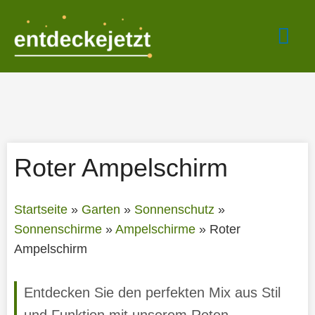
Zum
Hau
Inhalt
springen
Roter Ampelschirm
Startseite
»
Garten
»
Sonnenschutz
»
Sonnenschirme
»
Ampelschirme
»
Roter
Ampelschirm
Entdecken Sie den perfekten Mix aus Stil
und Funktion mit unserem Roten