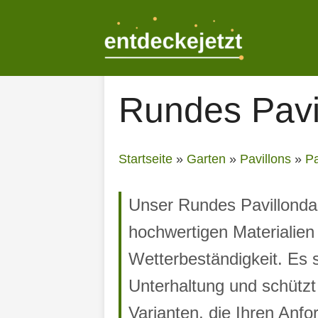
Zum
Inhalt
springen
Rundes Pavi
Startseite
»
Garten
»
Pavillons
»
Pa
Unser Rundes Pavillondach
hochwertigen Materialien 
Wetterbeständigkeit. Es 
Unterhaltung und schütz
Varianten, die Ihren Anf