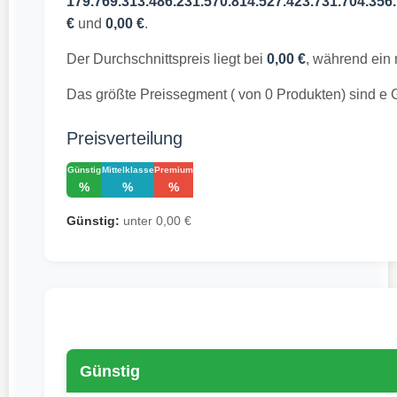
179.769.313.486.231.570.814.527.423.731.704.356.
€
und
0,00 €
.
Der Durchschnittspreis liegt bei
0,00 €
, während ein
Das größte Preissegment ( von 0 Produkten) sind e
Preisverteilung
Günstig
Mittelklasse
Premium
%
%
%
Günstig:
unter 0,00 €
Günstig