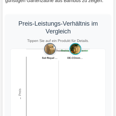
günstigen Gartenzäune aus Bambus zu zeigen.
Preis-Leistungs-Verhältnis im
Vergleich
Tippen Sie auf ein Produkt für Details.
Teuer, schlecht bewertet
Preiswert, schlecht bewertet
Teuer, gut bewertet
Preiswert, gut bewertet
Sol Royal Bambu...
bambus-discount...
DE-COmmerce Bam...
← Preis