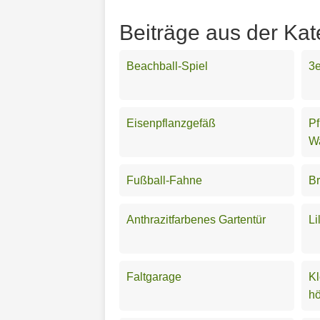
Beiträge aus der Kat
Beachball-Spiel
3e
Eisenpflanzgefäß
Pf
W
Fußball-Fahne
Br
Anthrazitfarbenes Gartentür
Li
Faltgarage
K
hö