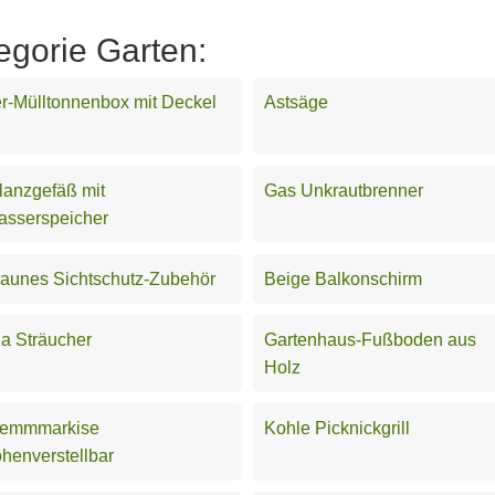
egorie Garten:
r-Mülltonnenbox mit Deckel
Astsäge
lanzgefäß mit
Gas Unkrautbrenner
asserspeicher
aunes Sichtschutz-Zubehör
Beige Balkonschirm
la Sträucher
Gartenhaus-Fußboden aus
Holz
lemmmarkise
Kohle Picknickgrill
henverstellbar