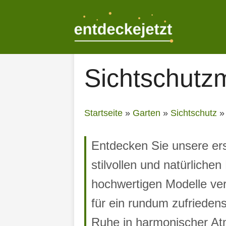
Zum
Inhalt
springen
Sichtschutz
Startseite
»
Garten
»
Sichtschutz
Entdecken Sie unsere ers
stilvollen und natürliche
hochwertigen Modelle ver
für ein rundum zufrieden
Ruhe in harmonischer A