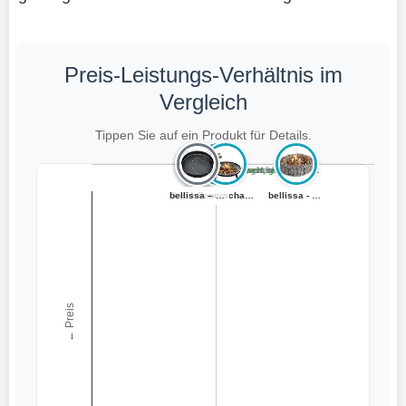
Preis-Leistungs-Verhältnis im
Vergleich
Tippen Sie auf ein Produkt für Details.
Teuer, schlecht bewertet
Preiswert, schlecht bewertet
Teuer, gut bewertet
Preiswert, gut bewertet
Onlyfire Abnehm...
GarveeHome Feue...
bellissa – Gabi...
bellissa – Kohl...
KESSER® Feuersc...
Montafox Feuers...
Feuerschale Feu...
bellissa - Gabi...
← Preis