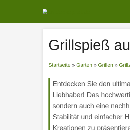
Zum
Inhalt
springen
Grillspieß 
Startseite
»
Garten
»
Grillen
»
Gril
Entdecken Sie den ultima
Liebhaber! Das hochwertig
sondern auch eine nachha
Stabilität und einfacher 
Kreationen zu präsentiere