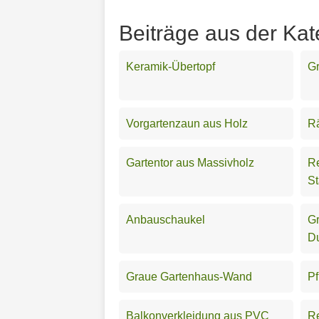
Beiträge aus der Kat
Keramik-Übertopf
Gr
Vorgartenzaun aus Holz
Rä
Gartentor aus Massivholz
Re
St
Anbauschaukel
Gr
D
Graue Gartenhaus-Wand
Pf
Balkonverkleidung aus PVC
Re