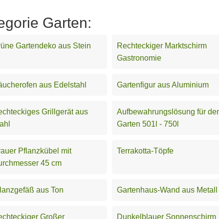
egorie Garten:
üne Gartendeko aus Stein
Rechteckiger Marktschirm
Gastronomie
ucherofen aus Edelstahl
Gartenfigur aus Aluminium
chteckiges Grillgerät aus
Aufbewahrungslösung für de
ahl
Garten 501l - 750l
auer Pflanzkübel mit
Terrakotta-Töpfe
urchmesser 45 cm
lanzgefäß aus Ton
Gartenhaus-Wand aus Metall
chteckiger Großer
Dunkelblauer Sonnenschirm