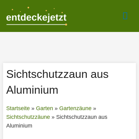
Zum
Hau
Inhalt
springen
Sichtschutzzaun aus
Aluminium
Startseite
»
Garten
»
Gartenzäune
»
Sichtschutzzäune
»
Sichtschutzzaun aus
Aluminium