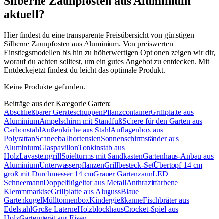
Silberne Zaunpfosten aus Aluminium
aktuell?
Hier findest du eine transparente Preisübersicht von günstigen
Silberne Zaunpfosten aus Aluminium. Von preiswerten
Einstiegsmodellen bis hin zu höherwertigen Optionen zeigen wir dir,
worauf du achten solltest, um ein gutes Angebot zu entdecken. Mit
Entdeckejetzt findest du leicht das optimale Produkt.
Keine Produkte gefunden.
Beiträge aus der Kategorie Garten:
Abschließbarer Geräteschuppen
Pflanzcontainer
Grillplatte aus
Aluminium
Ampelschirm mit Standfuß
Schere für den Garten aus
Carbonstahl
Außenküche aus Stahl
Auflagenbox aus
Polyrattan
Schneeballhortensien
Sonnenschirmständer aus
Aluminium
Glaspavillon
Tonkinstab aus
Holz
Lavasteingrill
Spielturms mit Sandkasten
Gartenhaus-Anbau aus
Aluminium
Unterwasserpflanzen
Grillbesteck-Set
Übertopf 14 cm
groß mit Durchmesser 14 cm
Grauer Gartenzaun
LED
Schneemann
Doppelflügeltor aus Metall
Anthrazitfarbene
Klemmmarkise
Grillplatte aus Aluguss
Blaue
Gartenkugel
Mülltonnenbox
Kindergießkanne
Fischbräter aus
Edelstahl
Große Laterne
Holzblockhaus
Crocket-Spiel aus
Holz
Gartengerät aus Eisen