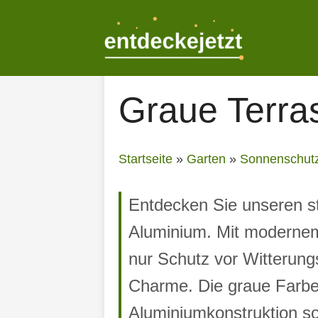
Zum
Inhalt
springen
Graue Terra
Startseite
»
Garten
»
Sonnenschut
Entdecken Sie unseren s
Aluminium. Mit modernem 
nur Schutz vor Witterungs
Charme. Die graue Farbe 
Aluminiumkonstruktion so