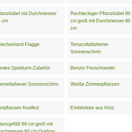
lanzkübel mit Durchmesser
Rechteckiger Pflanzkübel 80
4 cm
cm groß mit Durchmesser 80
cm
iechenland Flagge
Terracottafarbener
Sonnenschirm
ntes Spielturm-Zubehör
Benzin Freischneider
remefarbener Sonnenschirm
Weiße Zimmerpflanzen
erpflanzen frostfest
Einfahrtstor aus Holz
lanzgefäß 60 cm groß mit
urchmesser 60 cm Outdoor