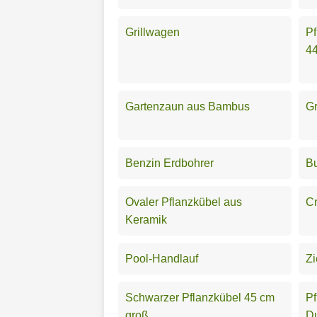
Grillwagen
Pf
4
Gartenzaun aus Bambus
Gr
Benzin Erdbohrer
Bu
Ovaler Pflanzkübel aus
C
Keramik
Pool-Handlauf
Zi
Schwarzer Pflanzkübel 45 cm
Pf
groß
D