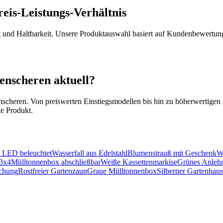
eis-Leistungs-Verhältnis
tät und Haltbarkeit. Unsere Produktauswahl basiert auf Kundenbewertung
enscheren aktuell?
enscheren. Von preiswerten Einstiegsmodellen bis hin zu höherwertigen O
le Produkt.
 LED beleuchtet
Wasserfall aus Edelstahl
Blumenstrauß mit Geschenk
W
 3x4
Mülltonnenbox abschließbar
Weiße Kassettenmarkise
Grünes Anleh
achung
Rostfreier Gartenzaun
Graue Mülltonnenbox
Silberner Gartenhau