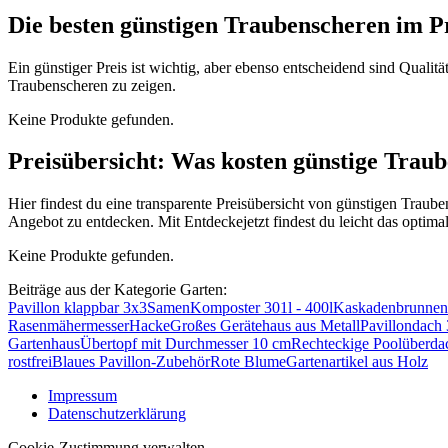
Die besten günstigen Traubenscheren im Pr
Ein günstiger Preis ist wichtig, aber ebenso entscheidend sind Quali
Traubenscheren zu zeigen.
Keine Produkte gefunden.
Preisübersicht: Was kosten günstige Traub
Hier findest du eine transparente Preisübersicht von günstigen Traub
Angebot zu entdecken. Mit Entdeckejetzt findest du leicht das optima
Keine Produkte gefunden.
Beiträge aus der Kategorie Garten:
Pavillon klappbar 3x3
Samen
Komposter 301l - 400l
Kaskadenbrunnen
Rasenmähermesser
Hacke
Großes Gerätehaus aus Metall
Pavillondach
Gartenhaus
Übertopf mit Durchmesser 10 cm
Rechteckige Poolüberd
rostfrei
Blaues Pavillon-Zubehör
Rote Blume
Gartenartikel aus Holz
Impressum
Datenschutzerklärung
Cookie-Zustimmung verwalten