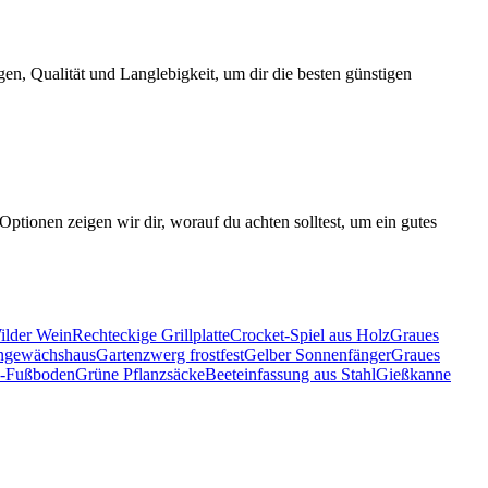
en, Qualität und Langlebigkeit, um dir die besten günstigen
ptionen zeigen wir dir, worauf du achten solltest, um ein gutes
ilder Wein
Rechteckige Grillplatte
Crocket-Spiel aus Holz
Graues
ngewächshaus
Gartenzwerg frostfest
Gelber Sonnenfänger
Graues
s-Fußboden
Grüne Pflanzsäcke
Beeteinfassung aus Stahl
Gießkanne