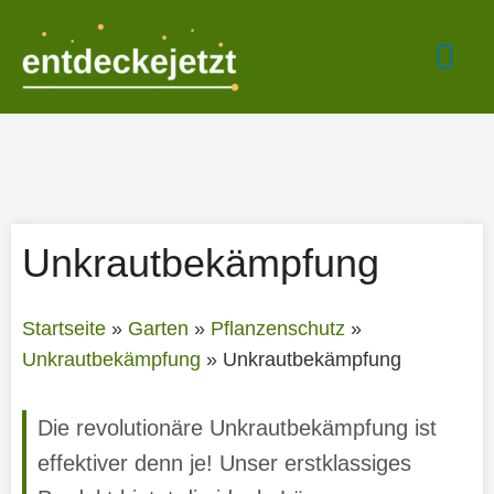
Zum
Hau
Inhalt
springen
Unkrautbekämpfung
Startseite
»
Garten
»
Pflanzenschutz
»
Unkrautbekämpfung
»
Unkrautbekämpfung
Die revolutionäre Unkrautbekämpfung ist
effektiver denn je! Unser erstklassiges