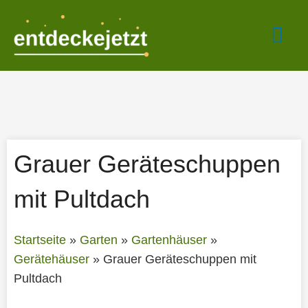
Zum
Hau
Inhalt
springen
Grauer Geräteschuppen
mit Pultdach
Startseite
»
Garten
»
Gartenhäuser
»
Gerätehäuser
»
Grauer Geräteschuppen mit
Pultdach