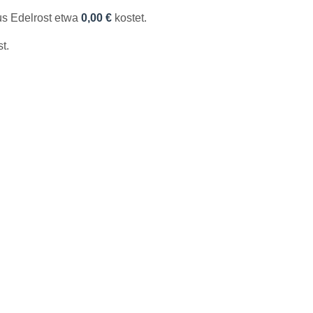
us Edelrost etwa
0,00 €
kostet.
t.