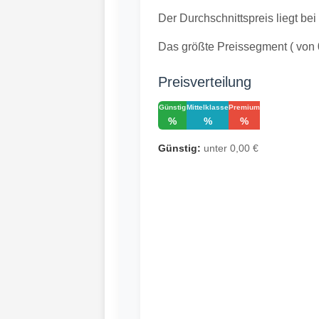
Der Durchschnittspreis liegt bei
Das größte Preissegment ( von 
Preisverteilung
Günstig
Mittelklasse
Premium
%
%
%
Günstig:
unter 0,00 €