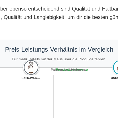
, aber ebenso entscheidend sind Qualität und Haltb
 Qualität und Langlebigkeit, um dir die besten gü
Preis-Leistungs-Verhältnis im Vergleich
Für mehr Details mit der Maus über die Produkte fahren.
Teuer, schlecht bewertet
Preiswert, schlecht bewertet
Teuer, gut bewertet
Preiswert, gut bewertet
yeeplo 2er Rost...
EXTRAVAGANT® Ro...
Scinzene Garten...