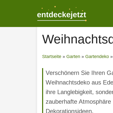
Zum
Inhalt
springen
Weihnachtsd
Startseite
»
Garten
»
Gartendeko
Verschönern Sie Ihren Ga
Weihnachtsdeko aus Edelro
ihre Langlebigkeit, sonde
zauberhafte Atmosphäre u
Dekorationsideen.