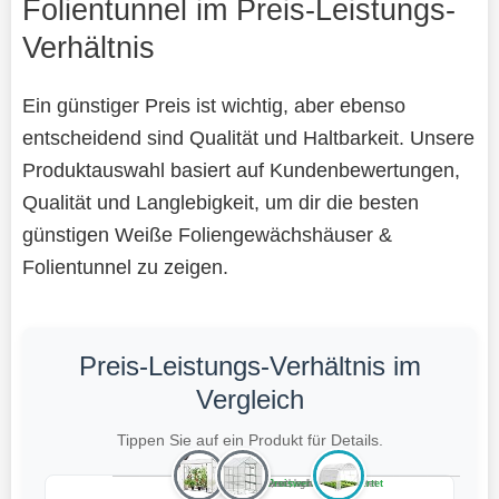
Folientunnel im Preis-Leistungs-
Verhältnis
Ein günstiger Preis ist wichtig, aber ebenso
entscheidend sind Qualität und Haltbarkeit. Unsere
Produktauswahl basiert auf Kundenbewertungen,
Qualität und Langlebigkeit, um dir die besten
günstigen Weiße Foliengewächshäuser &
Folientunnel zu zeigen.
Preis-Leistungs-Verhältnis im
Vergleich
Tippen Sie auf ein Produkt für Details.
Teuer, schlecht bewertet
Preiswert, schlecht bewertet
Teuer, gut bewertet
Preiswert, gut bewertet