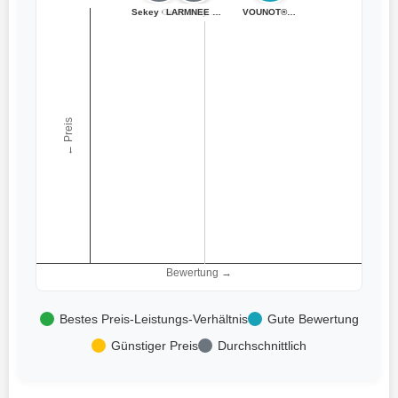
Sekey Gewächsha...
Outsunny Gewäch...
LARMNEE Gewächs...
VOUNOT® Gewächs...
← Preis
Bewertung →
Bestes Preis-Leistungs-Verhältnis
Gute Bewertung
Günstiger Preis
Durchschnittlich