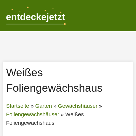
Zum
Inhalt
springen
Weißes
Foliengewächshaus
Startseite
»
Garten
»
Gewächshäuser
»
Foliengewächshäuser
»
Weißes
Foliengewächshaus