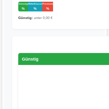
Günstig
Mittelklasse
Premium
%
%
%
Günstig:
unter 0,00 €
Günstig