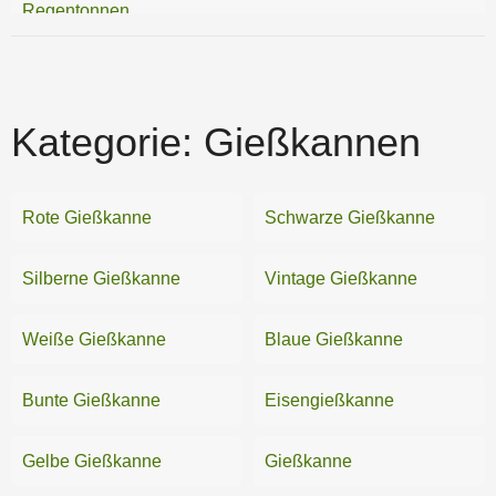
Regentonnen
Schlauch-Aufsätze
Schlauchanschlüsse
Kategorie:
Gießkannen
Schlauchhalter
Schlauchwagen
Rote Gießkanne
Schwarze Gießkanne
Wasserzapfstellen
Silberne Gießkanne
Vintage Gießkanne
Weiße Gießkanne
Blaue Gießkanne
Bunte Gießkanne
Eisengießkanne
Gelbe Gießkanne
Gießkanne