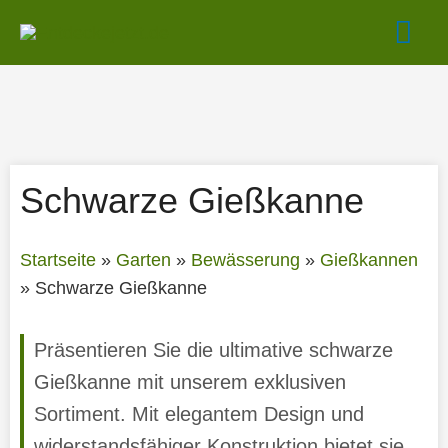
Zum
Hau
Inhalt
springen
Schwarze Gießkanne
Startseite
»
Garten
»
Bewässerung
»
Gießkannen
»
Schwarze Gießkanne
Präsentieren Sie die ultimative schwarze
Gießkanne mit unserem exklusiven
Sortiment. Mit elegantem Design und
widerstandsfähiger Konstruktion bietet sie