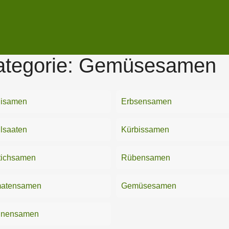
tegorie:
Gemüsesamen
lisamen
Erbsensamen
lsaaten
Kürbissamen
tichsamen
Rübensamen
atensamen
Gemüsesamen
nensamen