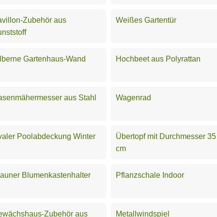
villon-Zubehör aus
Weißes Gartentür
nststoff
ilberne Gartenhaus-Wand
Hochbeet aus Polyrattan
asenmähermesser aus Stahl
Wagenrad
aler Poolabdeckung Winter
Übertopf mit Durchmesser 35
cm
auner Blumenkastenhalter
Pflanzschale Indoor
ewächshaus-Zubehör aus
Metallwindspiel