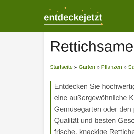
Zum
Inhalt
springen
Rettichsam
Startseite
»
Garten
»
Pflanzen
»
S
Entdecken Sie hochwertig
eine außergewöhnliche Ke
Gemüsegarten oder den p
Qualität und besten Gesc
frische, knackige Rettiche