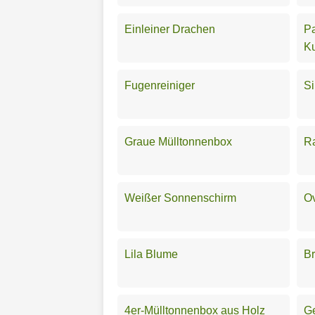
Einleiner Drachen
Pa
Ku
Fugenreiniger
S
Graue Mülltonnenbox
R
Weißer Sonnenschirm
Ov
Lila Blume
Br
4er-Mülltonnenbox aus Holz
G