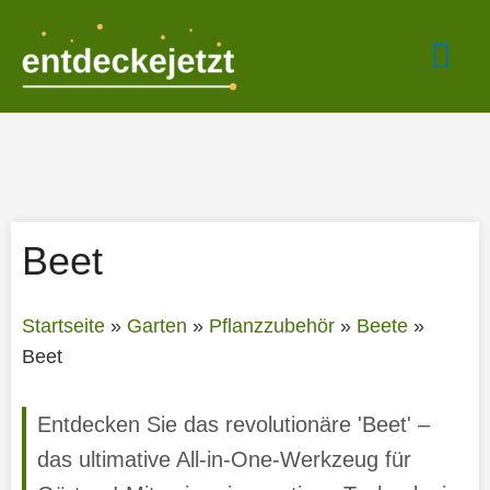
Zum
Hau
Inhalt
springen
Beet
Startseite
»
Garten
»
Pflanzzubehör
»
Beete
»
Beet
Entdecken Sie das revolutionäre 'Beet' –
das ultimative All-in-One-Werkzeug für