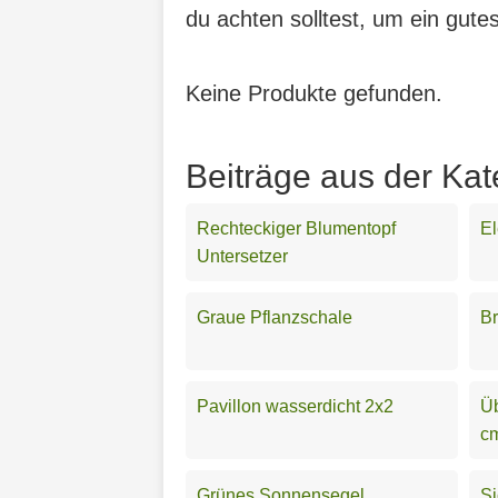
du achten solltest, um ein gute
Keine Produkte gefunden.
Beiträge aus der Kat
Rechteckiger Blumentopf
El
Untersetzer
Graue Pflanzschale
Br
Pavillon wasserdicht 2x2
Üb
c
Grünes Sonnensegel
Si