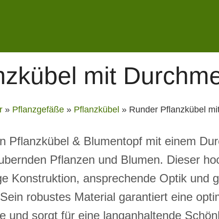
nzkübel mit Durchm
r
»
Pflanzgefäße
»
Pflanzkübel
»
Runder Pflanzkübel m
n Pflanzkübel & Blumentopf mit einem Dur
aubernden Pflanzen und Blumen. Dieser ho
ige Konstruktion, ansprechende Optik und 
in robustes Material garantiert eine opti
e und sorgt für eine langanhaltende Schönh