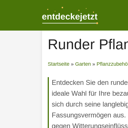
Zum
Inhalt
springen
Runder Pfla
Startseite
»
Garten
»
Pflanzzubehö
Entdecken Sie den runde
ideale Wahl für Ihre bez
sich durch seine langleb
Fassungsvermögen aus. Se
gegen Witterungseinflüss