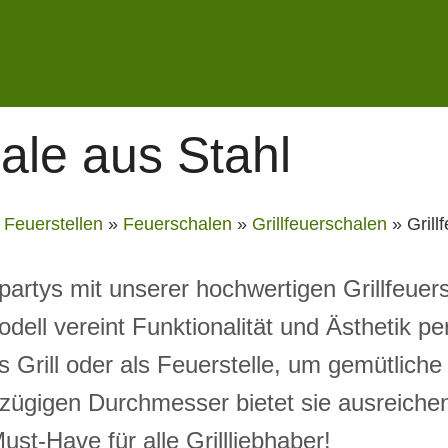
hale aus Stahl
»
Feuerstellen
»
Feuerschalen
»
Grillfeuerschalen
»
Grill
partys mit unserer hochwertigen Grillfeuer
dell vereint Funktionalität und Ästhetik pe
ls Grill oder als Feuerstelle, um gemütlich
zügigen Durchmesser bietet sie ausreichen
t-Have für alle Grillliebhaber!