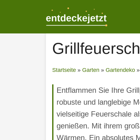
Zum
Inhalt
springen
Grillfeuersc
Startseite
»
Garten
»
Gartendeko
Entflammen Sie Ihre Grill
robuste und langlebige Mo
vielseitige Feuerschale a
genießen. Mit ihrem groß
Wärmen. Ein absolutes Mus