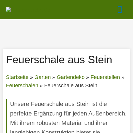
Zum
Hau
Inhalt
springen
Feuerschale aus Stein
Startseite
»
Garten
»
Gartendeko
»
Feuerstellen
»
Feuerschalen
»
Feuerschale aus Stein
Unsere Feuerschale aus Stein ist die
perfekte Ergänzung für jeden Außenbereich.
Mit ihrem robusten Material und ihrer
langlebigen Konstruktion bietet sie