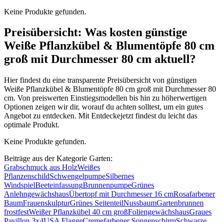
Keine Produkte gefunden.
Preisübersicht: Was kosten günstige
Weiße Pflanzkübel & Blumentöpfe 80 cm
groß mit Durchmesser 80 cm aktuell?
Hier findest du eine transparente Preisübersicht von günstigen
Weiße Pflanzkübel & Blumentöpfe 80 cm groß mit Durchmesser 80
cm. Von preiswerten Einstiegsmodellen bis hin zu höherwertigen
Optionen zeigen wir dir, worauf du achten solltest, um ein gutes
Angebot zu entdecken. Mit Entdeckejetzt findest du leicht das
optimale Produkt.
Keine Produkte gefunden.
Beiträge aus der Kategorie Garten:
Grabschmuck aus Holz
Weißes
Pflanzenschild
Schwengelpumpe
Silbernes
Windspiel
Beeteinfassung
Brunnenpumpe
Grünes
Anlehngewächshaus
Übertopf mit Durchmesser 16 cm
Rosafarbener
Baum
Frauenskulptur
Grünes Seitenteil
Nussbaum
Gartenbrunnen
frostfest
Weißer Pflanzkübel 40 cm groß
Foliengewächshaus
Graues
Pavillon 3x4
USA Flagge
Cremefarbener Sonnenschirm
Schwarze