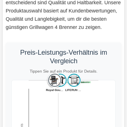
entscheidend sind Qualität und Haltbarkeit. Unsere
Produktauswahl basiert auf Kundenbewertungen,
Qualität und Langlebigkeit, um dir die besten
günstigen Grillwagen 4 Brenner zu zeigen.
Preis-Leistungs-Verhältnis im
Vergleich
Tippen Sie auf ein Produkt für Details.
Teuer, schlecht bewertet
Preiswert, schlecht bewertet
Teuer, gut bewertet
Preiswert, gut bewertet
LIFERUN Gasgril...
LIFERUN Gasgril...
TAINO BRANDO 4+...
TLSUNNY Gasgril...
Royal Gourmet 4...
TAINO BASIC 4+1...
LIFERUN Gasgril...