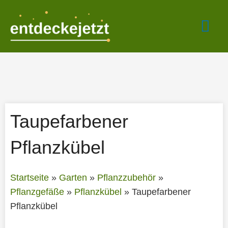
Zum
Hau
Inhalt
springen
Taupefarbener
Pflanzkübel
Startseite
»
Garten
»
Pflanzzubehör
»
Pflanzgefäße
»
Pflanzkübel
»
Taupefarbener
Pflanzkübel