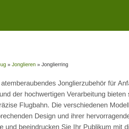
eug
»
Jonglieren
»
Jonglierring
in atemberaubendes Jonglierzubehör für Anf
und der hochwertigen Verarbeitung bieten s
räzise Flugbahn. Die verschiedenen Modelle
prechenden Design und ihrer hervorragende
de und beeindrucken Sie Ihr Publikum mit 