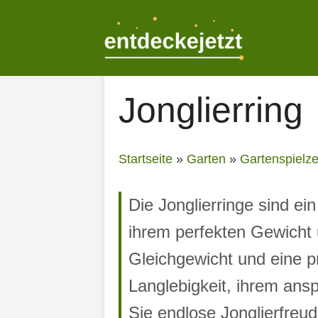
Zum
Inhalt
springen
Jonglierring
Startseite
»
Garten
»
Gartenspielz
Die Jonglierringe sind e
ihrem perfekten Gewicht 
Gleichgewicht und eine p
Langlebigkeit, ihrem ans
Sie endlose Jonglierfreu