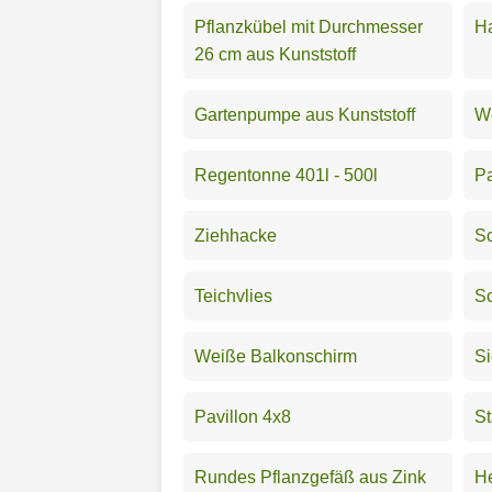
Pflanzkübel mit Durchmesser
H
26 cm aus Kunststoff
Gartenpumpe aus Kunststoff
W
Regentonne 401l - 500l
P
Ziehhacke
Sc
Teichvlies
Sc
Weiße Balkonschirm
Si
Pavillon 4x8
St
Rundes Pflanzgefäß aus Zink
H