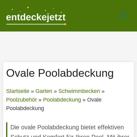
Zum
Hau
Inhalt
springen
Ovale Poolabdeckung
Startseite
»
Garten
»
Schwimmbecken
»
Poolzubehör
»
Poolabdeckung
»
Ovale
Poolabdeckung
Die ovale Poolabdeckung bietet effektiven
Schutz und Komfort für Ihren Pool. Mit ihrer