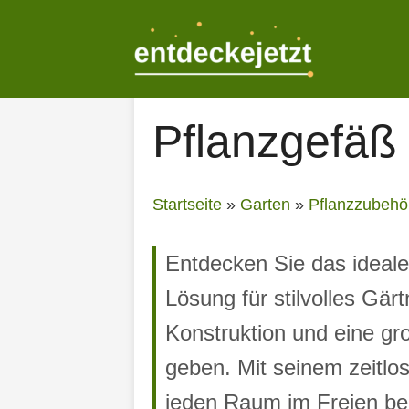
Zum
Inhalt
springen
Pflanzgefäß
Startseite
»
Garten
»
Pflanzzubehö
Entdecken Sie das ideale
Lösung für stilvolles Gär
Konstruktion und eine g
geben. Mit seinem zeitlo
jeden Raum im Freien ber