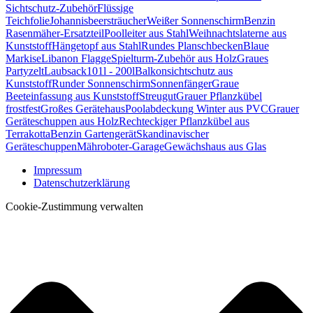
Sichtschutz-Zubehör
Flüssige
Teichfolie
Johannisbeersträucher
Weißer Sonnenschirm
Benzin
Rasenmäher-Ersatzteil
Poolleiter aus Stahl
Weihnachtslaterne aus
Kunststoff
Hängetopf aus Stahl
Rundes Planschbecken
Blaue
Markise
Libanon Flagge
Spielturm-Zubehör aus Holz
Graues
Partyzelt
Laubsack101l - 200l
Balkonsichtschutz aus
Kunststoff
Runder Sonnenschirm
Sonnenfänger
Graue
Beeteinfassung aus Kunststoff
Streugut
Grauer Pflanzkübel
frostfest
Großes Gerätehaus
Poolabdeckung Winter aus PVC
Grauer
Geräteschuppen aus Holz
Rechteckiger Pflanzkübel aus
Terrakotta
Benzin Gartengerät
Skandinavischer
Geräteschuppen
Mähroboter-Garage
Gewächshaus aus Glas
Impressum
Datenschutzerklärung
Cookie-Zustimmung verwalten