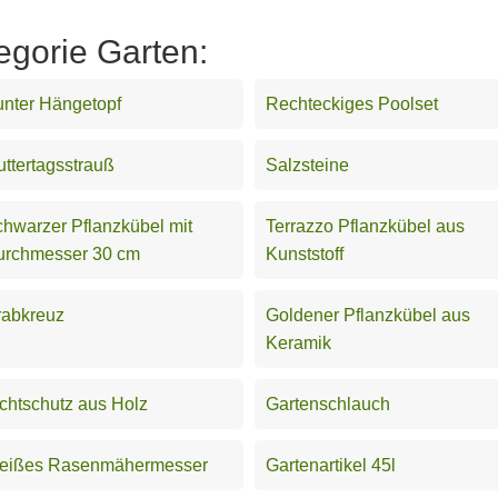
egorie Garten:
nter Hängetopf
Rechteckiges Poolset
ttertagsstrauß
Salzsteine
hwarzer Pflanzkübel mit
Terrazzo Pflanzkübel aus
urchmesser 30 cm
Kunststoff
rabkreuz
Goldener Pflanzkübel aus
Keramik
chtschutz aus Holz
Gartenschlauch
eißes Rasenmähermesser
Gartenartikel 45l