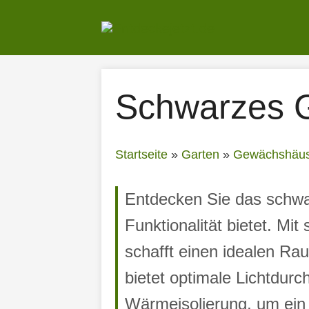
Zum
Inhalt
springen
Schwarzes 
Startseite
»
Garten
»
Gewächshäus
Entdecken Sie das schwa
Funktionalität bietet. Mi
schafft einen idealen R
bietet optimale Lichtdurc
Wärmeisolierung, um ein 