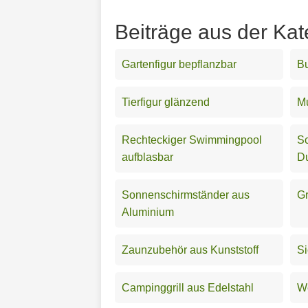
Beiträge aus der Kat
Gartenfigur bepflanzbar
Bu
Tierfigur glänzend
Mu
Rechteckiger Swimmingpool
Sc
aufblasbar
D
Sonnenschirmständer aus
G
Aluminium
Zaunzubehör aus Kunststoff
Si
Campinggrill aus Edelstahl
W