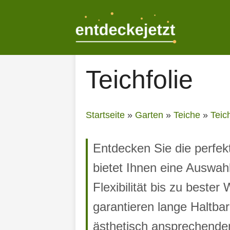
Zum
Inhalt
springen
Teichfolie
Startseite
»
Garten
»
Teiche
»
Teic
Entdecken Sie die perfek
bietet Ihnen eine Auswa
Flexibilität bis zu beste
garantieren lange Haltba
ästhetisch ansprechende