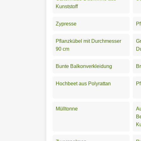
Kunststoff
Zypresse
Pf
Pflanzkübel mit Durchmesser
Gr
90 cm
D
Bunte Balkonverkleidung
Br
Hochbeet aus Polyrattan
Pf
Mülltonne
A
B
Ku