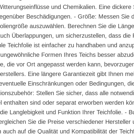
tterungseinflüsse und Chemikalien. Eine dickere S
gegenüber Beschädigungen. - Größe: Messen Sie d
chfoliengröße auszuwählen. Berechnen Sie die Länge,
uch Überlappungen, um sicherzustellen, dass die Fo
exible Teichfolie ist einfacher zu handhaben und anz
ungewöhnliche Formen Ihres Teichs besser abzude
ine, die vor Ort angepasst werden kann, bevorzugen
stellers. Eine längere Garantiezeit gibt Ihnen meh
f eventuelle Einschränkungen oder Bedingungen, d
tionszubehör: Stellen Sie sicher, dass alle notwend
l enthalten sind oder separat erworben werden kö
r die Langlebigkeit und Funktion Ihrer Teichfolie. - 
vergleichen Sie die Preise verschiedener Hersteller
 auch auf die Qualität und Kompatibilität der Teichfo