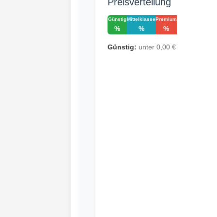
Preisverteilung
Günstig
Mittelklasse
Premium
%
%
%
Günstig:
unter 0,00 €