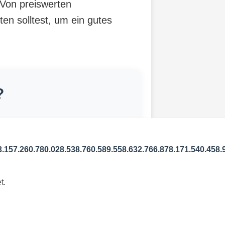
 Von preiswerten
ten solltest, um ein gutes
?
3.157.260.780.028.538.760.589.558.632.766.878.171.540.458.
t.