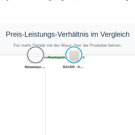
Preis-Leistungs-Verhältnis im Vergleich
Für mehr Details mit der Maus über die Produkte fahren.
Teuer, schlecht bewertet
Preiswert, schlecht bewertet
Teuer, gut bewertet
Preiswert, gut bewertet
MC.Sammler Roll...
Relaxdays 30 TL...
KGM 10x Rechtec...
BAUER - Kunstst...