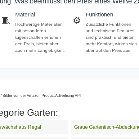
ung: Was beeinflusst den Preis eines Weiße Z
Material
Funktionen
🧵
⚙️
Hochwertige Materialien
Zusätzliche Funktionen
mit besonderen
und technische Features
Eigenschaften erhöhen
sind praktisch und bieten
den Preis, bieten aber
mehr Komfort, wirken sich
auch mehr Langlebigkeit.
aber auf den Preis aus.
s / Bilder von der Amazon Product Advertising API
egorie Garten:
ewächshaus Regal
Graue Gartentisch-Abdeckun