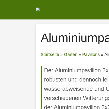
Zum
Inhalt
springen
Aluminiumpa
Startseite
»
Garten
»
Pavillons
»
Al
Der Aluminiumpavillon 3x3
robusten und dennoch leic
wasserabweisende und UV-
verschiedenen Witterungs
der Aluminiumpavillon 3x3