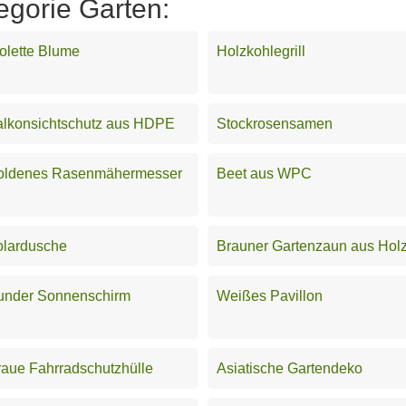
egorie Garten:
olette Blume
Holzkohlegrill
alkonsichtschutz aus HDPE
Stockrosensamen
oldenes Rasenmähermesser
Beet aus WPC
olardusche
Brauner Gartenzaun aus Hol
under Sonnenschirm
Weißes Pavillon
aue Fahrradschutzhülle
Asiatische Gartendeko