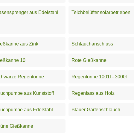
sensprenger aus Edelstahl
Teichbelüfter solarbetrieben
eßkanne aus Zink
Schlauchanschluss
ießkanne 10l
Rote Gießkanne
chwarze Regentonne
Regentonne 1001l - 3000l
uchpumpe aus Kunststoff
Regenfass aus Holz
auchpumpe aus Edelstahl
Blauer Gartenschlauch
rüne Gießkanne