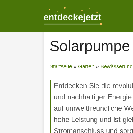
Zum
Inhalt
springen
Solarpumpe
Startseite
»
Garten
»
Bewässerung
Entdecken Sie die revolu
und nachhaltiger Energie
auf umweltfreundliche Wei
hohe Leistung und ist gl
Stromanschluss und sorge