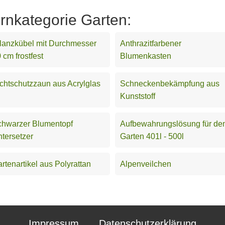
ernkategorie Garten:
lanzkübel mit Durchmesser
Anthrazitfarbener
 cm frostfest
Blumenkasten
chtschutzzaun aus Acrylglas
Schneckenbekämpfung aus
Kunststoff
chwarzer Blumentopf
Aufbewahrungslösung für de
tersetzer
Garten 401l - 500l
rtenartikel aus Polyrattan
Alpenveilchen
Impressum
Datenschutzerklärung