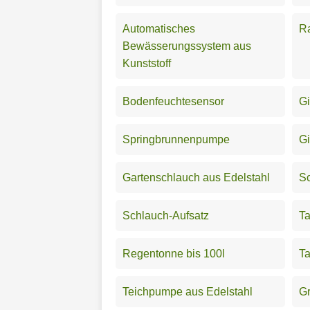
Automatisches
Ra
Bewässerungssystem aus
Kunststoff
Bodenfeuchtesensor
Gi
Springbrunnenpumpe
G
Gartenschlauch aus Edelstahl
S
Schlauch-Aufsatz
Ta
Regentonne bis 100l
T
Teichpumpe aus Edelstahl
G