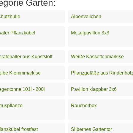
egorie Garten:
hutzhülle
Alpenveilchen
aler Pflanzkübel
Metallpavillon 3x3
rätehalter aus Kunststoff
Weiße Kassettenmarkise
elbe Klemmmarkise
Pflanzgefäße aus Rindenhol
gentonne 101l - 200l
Pavillon klappbar 3x6
truspflanze
Räucherbox
lanzkübel frostfest
Silbernes Gartentor