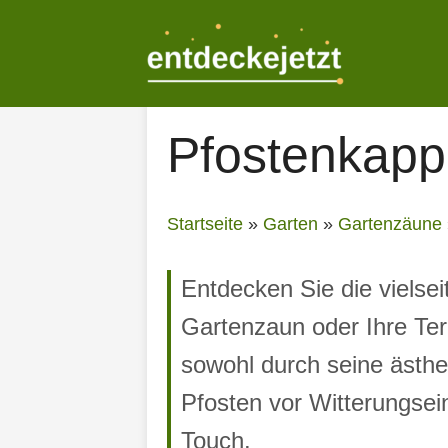
Zum
Inhalt
springen
Pfostenkapp
Startseite
»
Garten
»
Gartenzäune
Entdecken Sie die vielsei
Gartenzaun oder Ihre Ter
sowohl durch seine ästhet
Pfosten vor Witterungsei
Touch.