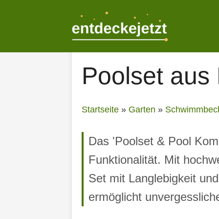
Zum
Inhalt
springen
Poolset aus
Startseite
»
Garten
»
Schwimmbec
Das 'Poolset & Pool Komp
Funktionalität. Mit hoch
Set mit Langlebigkeit un
ermöglicht unvergesslic