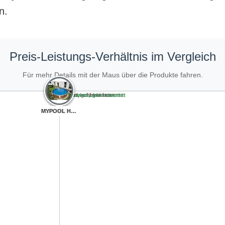
n.
Preis-Leistungs-Verhältnis im Vergleich
Für mehr Details mit der Maus über die Produkte fahren.
Teuer, schlecht bewertet
Preiswert, schlecht bewertet
Teuer, gut bewertet
Preiswert, gut bewertet
Paradies Pool® ...
Paradies Pool® ...
FEELING Pool-Se...
MYPOOL Holzopti...
MYPOOL Holzopti...
weka Massivholz...