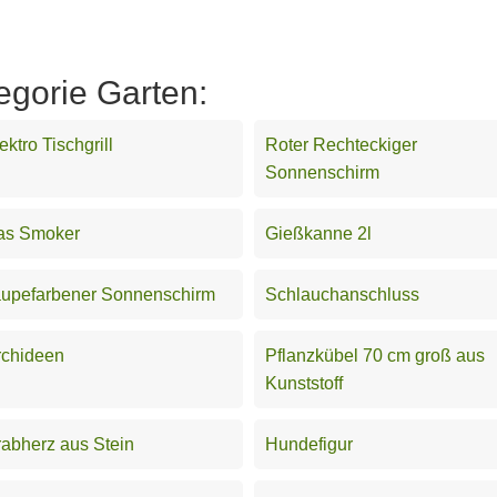
egorie Garten:
ektro Tischgrill
Roter Rechteckiger
Sonnenschirm
as Smoker
Gießkanne 2l
aupefarbener Sonnenschirm
Schlauchanschluss
rchideen
Pflanzkübel 70 cm groß aus
Kunststoff
abherz aus Stein
Hundefigur