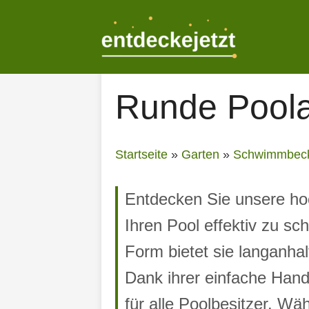
Zum
Inhalt
springen
Runde Pool
Startseite
»
Garten
»
Schwimmbec
Entdecken Sie unsere ho
Ihren Pool effektiv zu sc
Form bietet sie langanha
Dank ihrer einfache Hand
für alle Poolbesitzer. Wä